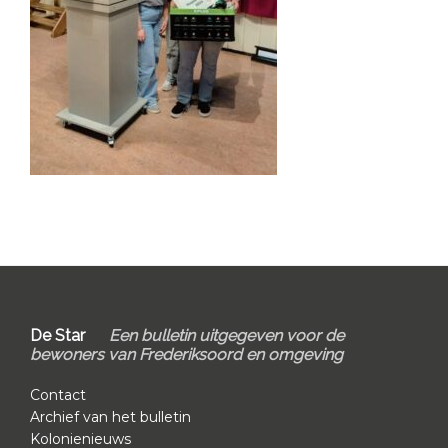
Primary
Sidebar
Footer
De Star
Een bulletin uitgegeven voor de
bewoners van Frederiksoord en omgeving
Contact
Archief van het bulletin
Kolonienieuws