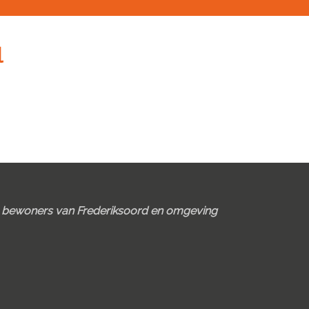
Pri
l
Sid
e bewoners van Frederiksoord en omgeving