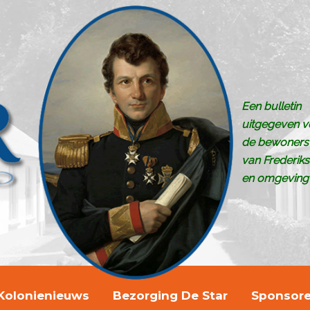
Een bulletin
uitgegeven v
de bewoners
van Frederik
en omgeving
Kolonienieuws
Bezorging De Star
Sponsor