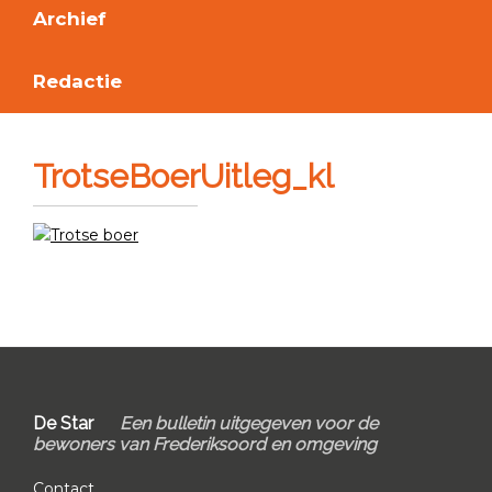
Archief
Redactie
TrotseBoerUitleg_kl
Primary
Sidebar
Footer
De Star
Een bulletin uitgegeven voor de
bewoners van Frederiksoord en omgeving
Contact