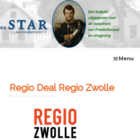
Skip
Skip
Skip
Skip
to
to
to
to
Een bulletin
primary
main
primary
footer
uitgegeven voor
navigation
content
sidebar
de bewoners
van Frederiksoord
en omgeving
De
Bulletin
Star
voor
de
Menu
bewoners
van
Frederiksoord
e.o
Regio Deal Regio Zwolle