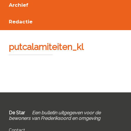
Archief
Redactie
putcalamiteiten_kl
Primary
Sidebar
Footer
De Star
Een bulletin uitgegeven voor de
bewoners van Frederiksoord en omgeving
Contact