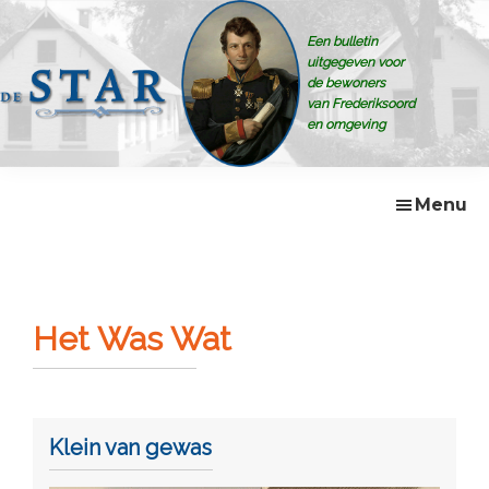
Skip
Skip
Skip
to
to
to
Een bulletin
primary
main
footer
uitgegeven voor
navigation
content
de bewoners
van Frederiksoord
en omgeving
De
Bulletin
Star
voor
de
Menu
bewoners
van
Frederiksoord
e.o
Het Was Wat
Klein van gewas