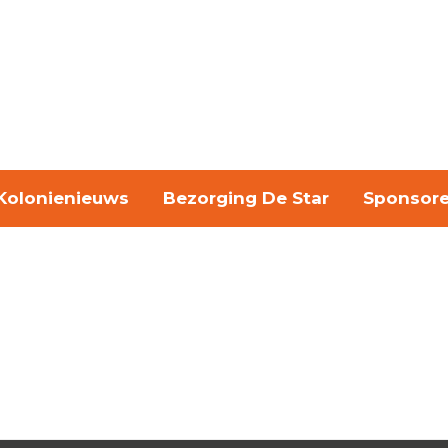
Kolonienieuws
Bezorging De Star
Sponsor
Pri
Sid