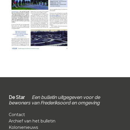
Primary
Sidebar
Footer
De Star
Een bulletin uitgegeven voor de
bewoners van Frederiksoord en omgeving
Contact
Archief van het bulletin
Kolonienieuws