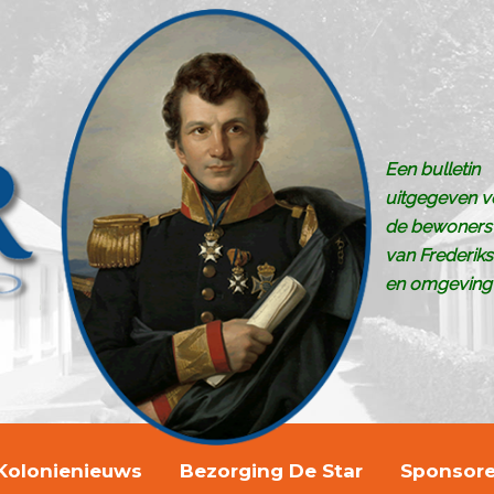
Een bulletin
uitgegeven v
de bewoners
van Frederik
en omgeving
Kolonienieuws
Bezorging De Star
Sponsor