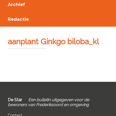
Archief
Redactie
aanplant Ginkgo biloba_kl
Primary
Sidebar
Footer
De Star
Een bulletin uitgegeven voor de
bewoners van Frederiksoord en omgeving
Contact