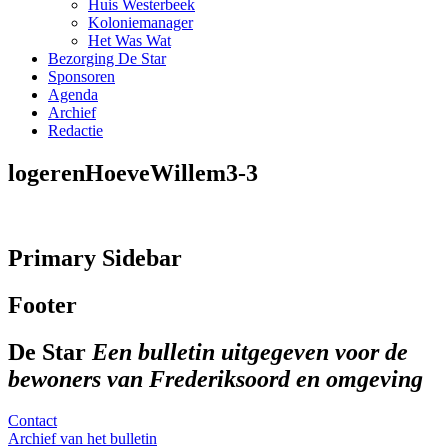
Huis Westerbeek
Koloniemanager
Het Was Wat
Bezorging De Star
Sponsoren
Agenda
Archief
Redactie
logerenHoeveWillem3-3
Primary Sidebar
Footer
De Star
Een bulletin uitgegeven voor de
bewoners van Frederiksoord en omgeving
Contact
Archief van het bulletin