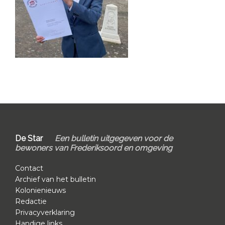
Primary
Sidebar
Footer
De Star
Een bulletin uitgegeven voor de
bewoners van Frederiksoord en omgeving
Contact
Archief van het bulletin
Kolonienieuws
Redactie
Privacyverklaring
Handige links