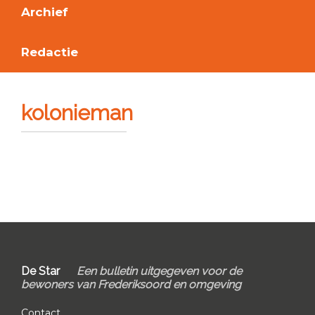
Archief
Redactie
kolonieman
Primary
Sidebar
Footer
De Star
Een bulletin uitgegeven voor de
bewoners van Frederiksoord en omgeving
Contact