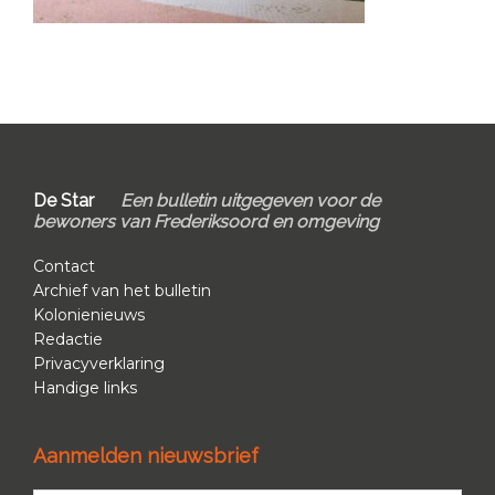
Primary
Sidebar
Footer
De Star
Een bulletin uitgegeven voor de
bewoners van Frederiksoord en omgeving
Contact
Archief van het bulletin
Kolonienieuws
Redactie
Privacyverklaring
Handige links
Aanmelden nieuwsbrief