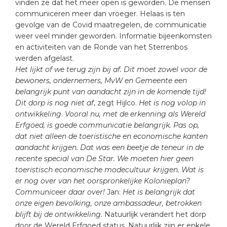
vinden ze dat het meer open is geworden. De mensen
communiceren meer dan vroeger. Helaas is ten
gevolge van de Covid maatregelen, de communicatie
weer veel minder geworden. Informatie bijeenkomsten
en activiteiten van de Ronde van het Sterrenbos
werden afgelast.
Het lijkt of we terug zijn bij af.
Dit moet zowel voor de
bewoners, ondernemers, MvW en Gemeente een
belangrijk punt van aandacht zijn in de komende tijd!
Dit dorp is nog niet af
, zegt Hijlco.
Het is nog volop in
ontwikkeling
.
Vooral nu, met de erkenning als Wereld
Erfgoed, is goede communicatie belangrijk. Pas op,
dat niet alleen de toeristische en economische kanten
aandacht krijgen. Dat was een beetje de teneur in de
recente special van De Star. We moeten hier geen
toeristisch economische modecultuur krijgen. Wat is
er nog over van het oorspronkelijke Kolonieplan?
Communiceer daar over!
Jan:
Het is belangrijk dat
onze eigen bevolking, onze ambassadeur, betrokken
blijft bij de ontwikkeling.
Natuurlijk verandert het dorp
door de Wereld Erfgoed status. Natuurlijk zijn er enkele