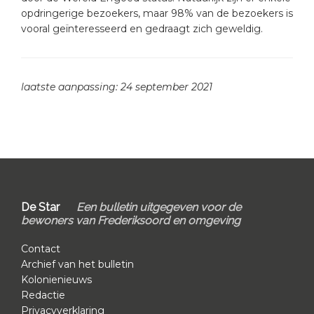
opdringerige bezoekers, maar 98% van de bezoekers is
vooral geïnteresseerd en gedraagt zich geweldig.
laatste aanpassing: 24 september 2021
Footer
De Star
Een bulletin uitgegeven voor de
bewoners van Frederiksoord en omgeving
Contact
Archief van het bulletin
Kolonienieuws
Redactie
Privacyverklaring