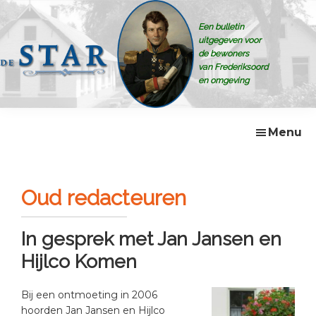
Skip
Skip
Skip
to
to
to
Een bulletin
primary
main
footer
uitgegeven voor
navigation
content
de bewoners
van Frederiksoord
en omgeving
De
Bulletin
Star
voor
de
Menu
bewoners
van
Frederiksoord
e.o
Oud redacteuren
In gesprek met Jan Jansen en
Hijlco Komen
Bij een ontmoeting in 2006
hoorden Jan Jansen en Hijlco