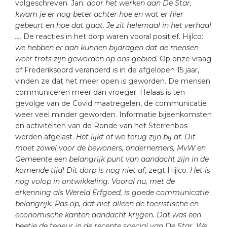
volgeschreven. Jan:
door het werken aan De Star,
kwam je er nog beter achter hoe en wat er hier
gebeurt en hoe dat gaat. Je zit helemaal in het verhaal
….
De reacties in het dorp waren vooral positief. Hijlco:
we hebben er aan kunnen bijdragen dat de mensen
weer trots zijn geworden op ons gebied.
Op onze vraag
of Frederiksoord veranderd is in de afgelopen 15 jaar,
vinden ze dat het meer open is geworden. De mensen
communiceren meer dan vroeger. Helaas is ten
gevolge van de Covid maatregelen, de communicatie
weer veel minder geworden. Informatie bijeenkomsten
en activiteiten van de Ronde van het Sterrenbos
werden afgelast.
Het lijkt of we terug zijn bij af.
Dit
moet zowel voor de bewoners, ondernemers, MvW en
Gemeente een belangrijk punt van aandacht zijn in de
komende tijd!
Dit dorp is nog niet af
, zegt Hijlco.
Het is
nog volop in ontwikkeling
.
Vooral nu, met de
erkenning als Wereld Erfgoed, is goede communicatie
belangrijk. Pas op, dat niet alleen de toeristische en
economische kanten aandacht krijgen. Dat was een
beetje de teneur in de recente special van De Star. We