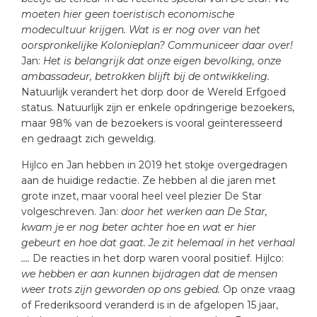
moeten hier geen toeristisch economische
modecultuur krijgen. Wat is er nog over van het
oorspronkelijke Kolonieplan? Communiceer daar over!
Jan:
Het is belangrijk dat onze eigen bevolking, onze
ambassadeur, betrokken blijft bij de ontwikkeling.
Natuurlijk verandert het dorp door de Wereld Erfgoed
status. Natuurlijk zijn er enkele opdringerige bezoekers,
maar 98% van de bezoekers is vooral geïnteresseerd
en gedraagt zich geweldig.
Hijlco en Jan hebben in 2019 het stokje overgedragen
aan de huidige redactie. Ze hebben al die jaren met
grote inzet, maar vooral heel veel plezier De Star
volgeschreven. Jan:
door het werken aan De Star,
kwam je er nog beter achter hoe en wat er hier
gebeurt en hoe dat gaat. Je zit helemaal in het verhaal
….
De reacties in het dorp waren vooral positief. Hijlco:
we hebben er aan kunnen bijdragen dat de mensen
weer trots zijn geworden op ons gebied.
Op onze vraag
of Frederiksoord veranderd is in de afgelopen 15 jaar,