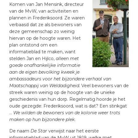
Komen van Jan Mensink, directeur
van de MvW, van activiteiten en
plannen in Frederiksoord. Ze waren
verbaasd dat ze als bewoners van
deze gemeenschap zo weinig
hiervan op de hoogte waren. Het
plan ontstond om een
informatieblad te maken, want
stelden Jan en Hijlco,
alleen met
goede onafhankelijke informatie
aan de eigen bevolking kweek je
ambassadeurs voor het bijzondere verhaal van
Maatschappij van Weldadigheid.
Veel bewoners van de
streek waren weinig op de hoogte van de unieke
geschiedenis van hun dorp. Regelmatig hoorde je het
oude gezegde: Frederiksoord, wat is dat? Een stinkgat
…
We wilden de bewoners van de kolonie weer trots
maken op hun bijzondere plek
.
De naam
De Star
verwijst naar het eerste
informatieblad van de MvW uit 1819, welke met