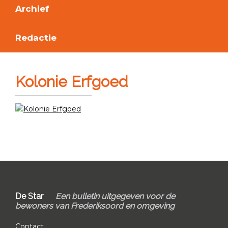
Archief
Redactie
Kolonie Erfgoed
Primary
Sidebar
Footer
De Star
Een bulletin uitgegeven voor de
bewoners van Frederiksoord en omgeving
Contact