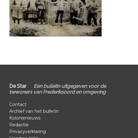
Primary
Sidebar
Footer
De Star
Een bulletin uitgegeven voor de
bewoners van Frederiksoord en omgeving
Contact
Archief van het bulletin
Kolonienieuws
Redactie
Privacyverklaring