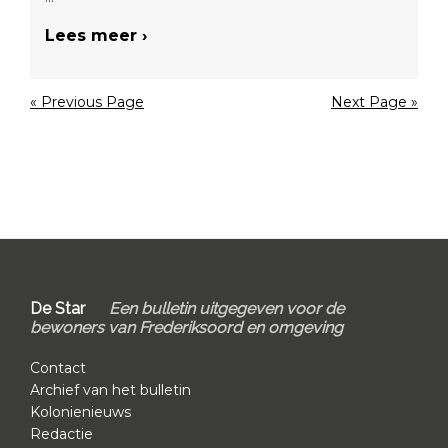
Lees meer ›
« Previous Page
Next Page »
Footer
De Star
Een bulletin uitgegeven voor de
bewoners van Frederiksoord en omgeving
Contact
Archief van het bulletin
Kolonienieuws
Redactie