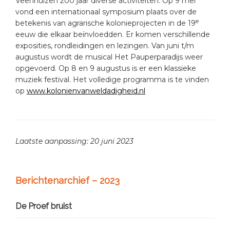
Veenhuizen 200 jaar diverse activiteiten. Op 9 mei
vond een internationaal symposium plaats over de
e
betekenis van agrarische kolonieprojecten in de 19
eeuw die elkaar beïnvloedden. Er komen verschillende
exposities, rondleidingen en lezingen. Van juni t/m
augustus wordt de musical Het Pauperparadijs weer
opgevoerd. Op 8 en 9 augustus is er een klassieke
muziek festival. Het volledige programma is te vinden
op
www.kolonienvanweldadigheid.nl
Laatste aanpassing: 20 juni 2023
Primary
Berichtenarchief – 2023
Sidebar
De Proef bruist