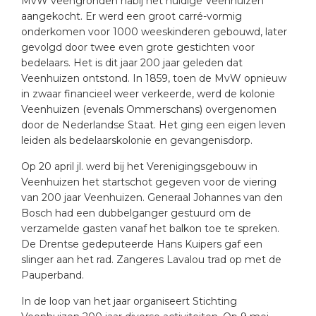
MvW veengronden nabij het huidige Veenhuizen
aangekocht. Er werd een groot carré-vormig
onderkomen voor 1000 weeskinderen gebouwd, later
gevolgd door twee even grote gestichten voor
bedelaars. Het is dit jaar 200 jaar geleden dat
Veenhuizen ontstond. In 1859, toen de MvW opnieuw
in zwaar financieel weer verkeerde, werd de kolonie
Veenhuizen (evenals Ommerschans) overgenomen
door de Nederlandse Staat. Het ging een eigen leven
leiden als bedelaarskolonie en gevangenisdorp.
Op 20 april jl. werd bij het Verenigingsgebouw in
Veenhuizen het startschot gegeven voor de viering
van 200 jaar Veenhuizen. Generaal Johannes van den
Bosch had een dubbelganger gestuurd om de
verzamelde gasten vanaf het balkon toe te spreken.
De Drentse gedeputeerde Hans Kuipers gaf een
slinger aan het rad. Zangeres Lavalou trad op met de
Pauperband.
In de loop van het jaar organiseert Stichting