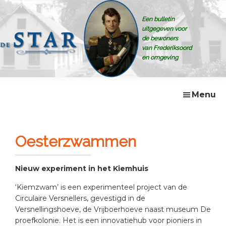
Skip
Skip
Skip
Skip
to
to
to
to
Een bulletin
primary
main
primary
footer
uitgegeven voor
navigation
content
sidebar
de bewoners
van Frederiksoord
en omgeving
De
Bulletin
Star
voor
de
Menu
bewoners
van
Frederiksoord
e.o
Oesterzwammen
Nieuw experiment in het Kiemhuis
‘Kiemzwam’ is een experimenteel project van de
Circulaire Versnellers, gevestigd in de
Versnellingshoeve, de Vrijboerhoeve naast museum De
proefkolonie. Het is een innovatiehub voor pioniers in